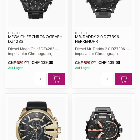
DIESEL
DIESEL
MEGA CHIEF CHRONOGRAPH -
MR. DADDY 2.0 DZ7396
DZ4283
HERRENUHR
Diesel Mega Chief DZ4283 —
Diesel Mr. Daddy 2.0 DZ7396 —
imposanter Chronograph,
imposanter Chronograph
schwarzes Zifferblatt mit Leu...
komplett in Schwarz mit 57m...
CHF 139,00
CHF 139,00
CHF 329,00
CHF 529,00
Auf Lager
Auf Lager