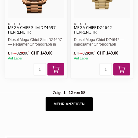
DIESEL
DIESEL
MEGA CHIEF SLIM DZ4697
MEGA CHIEF DZ4642
HERRENUHR
HERRENUHR
Diesel Mega Chief Slim DZ4697
Diesel Mega Chief DZ4642 —
— eleganter Chronograph in
imposanter Chronograph
Braun mit 49mm PVD-Edel...
komplett in Gold, goldenes Zif...
CHF 149,00
CHF 149,00
CHF 329,00
CHF 329,00
Auf Lager
Auf Lager
Zeige
1
-
12
von 58
MEHR ANZEIGEN