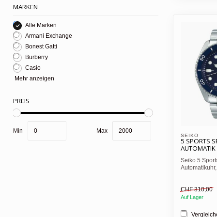
MARKEN
Alle Marken
Armani Exchange
Bonest Gatti
Burberry
Casio
Mehr anzeigen
PREIS
Min
Max
SEIKO
5 SPORTS 
AUTOMATIK
Seiko 5 Spo
Automatikuhr, 
mit blauer Lüne
CHF 310,00
Auf Lager
Vergleic