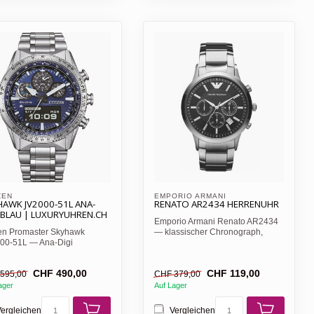
ZEN 
EMPORIO ARMANI 
HAWK JV2000-51L ANA-
RENATO AR2434 HERRENUHR
 BLAU | LUXURYUHREN.CH
Emporio Armani Renato AR2434
zen Promaster Skyhawk
— klassischer Chronograph,
00-51L — Ana-Digi
schwarzes Zifferblatt mi...
eruhr, blaues Zifferblatt, ...
CHF 490,00
CHF 119,00
595,00
CHF 379,00
ager
Auf Lager
ergleichen
Vergleichen