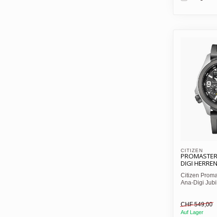
CITIZEN 
PROMASTER 
DIGI HERRE
Citizen Prom
Ana-Digi Jub
43,5mm Edelst
CHF 549,00
Auf Lager