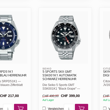
SEIKO
CITI
SRPD51K1
5 SPORTS SKX GMT
SKY
 BLAU HERRENUHR
SSK001K1 AUTOMATIK
DIGI
SCHWARZ HERRENUHR
rts SRPD51K1 —
Citi
blaues Zifferblatt
Die Seiko 5 Sports GMT
JV20
tte, 4...
SSK001K1 "Black Grape" —
Flieg
Automatik-Kaliber 4R34, GMT-
CHF 217,00
CHF 399,00
Funk...
CHF 490,00
CHF 
Auf Lager
Auf L
hen
Vergleichen
V