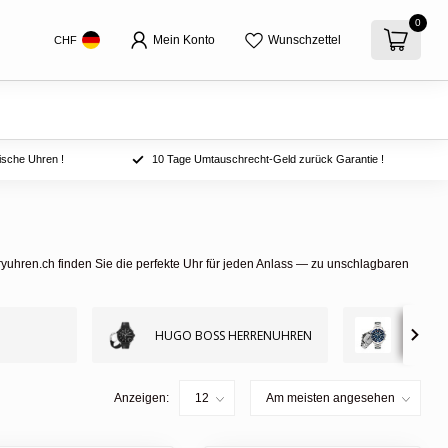
0
Mein Konto
Wunschzettel
CHF
ische Uhren !
10 Tage Umtauschrecht-Geld zurück Garantie !
yuhren.ch finden Sie die perfekte Uhr für jeden Anlass — zu unschlagbaren
SWISS 
HUGO BOSS HERRENUHREN
HERRE
Anzeigen: