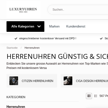
Alle Kategorien
Marken
Kundendienst
eingeschriebener kostenloser Versand mit DPD !
Si
Startseite
/
Herrenuhren
HERRENUHREN GÜNSTIG & SIC
Entdecken Sie unsere grosse Auswahl an Herrenuhren von Top-Marken wie Seik
Preisen mit kostenlosem Versa
CITIZEN HERRENUHREN
CIGA DESIGN HERRENU
567
Pr
KATEGORIEN
Herrenuhren