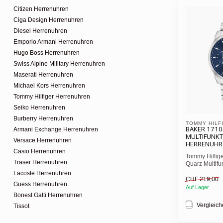
Citizen Herrenuhren
Ciga Design Herrenuhren
Diesel Herrenuhren
Emporio Armani Herrenuhren
Hugo Boss Herrenuhren
Swiss Alpine Military Herrenuhren
Maserati Herrenuhren
Michael Kors Herrenuhren
Tommy Hilfiger Herrenuhren
Seiko Herrenuhren
Burberry Herrenuhren
TOMMY HILF
BAKER 171
Armani Exchange Herrenuhren
MULTIFUNKT
Versace Herrenuhren
HERRENUHR
Casio Herrenuhren
Tommy Hilfig
Traser Herrenuhren
Quarz Multifu
Zifferblatt mit
Lacoste Herrenuhren
CHF 219,00
Guess Herrenuhren
Auf Lager
Bonest Gatti Herrenuhren
Vergleic
Tissot