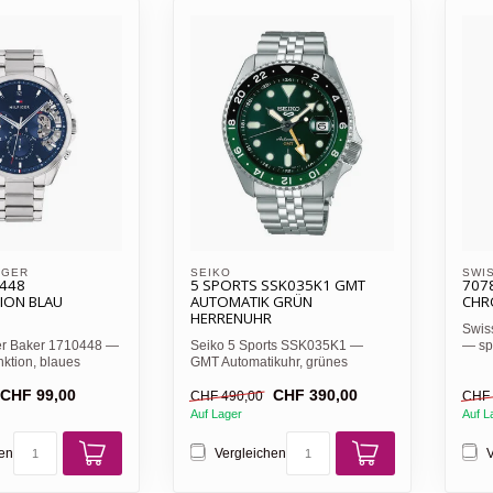
IGER 
SEIKO
SWIS
0448
5 SPORTS SSK035K1 GMT
707
ION BLAU
AUTOMATIK GRÜN
CHR
HERRENUHR
Swiss
er Baker 1710448 —
Seiko 5 Sports SSK035K1 —
— sp
nktion, blaues
GMT Automatikuhr, grünes
blaue
 Open-...
Zifferblatt, 42,5mm Edelstahl...
CHF 99,00
CHF 390,00
CHF 490,00
CHF 
Auf Lager
Auf L
hen
Vergleichen
V