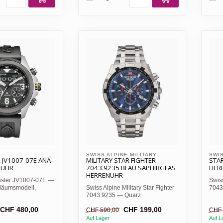
SWISS ALPINE MILITARY 
SWIS
JV1007-07E ANA-
MILITARY STAR FIGHTER
STAR
NUHR
7043.9235 BLAU SAPHIRGLAS
HER
HERRENUHR
aster JV1007-07E —
Swiss
iläumsmodell,
Swiss Alpine Military Star Fighter
7043
ahl, Eco-D...
7043.9235 — Quarz
Chro
Chronograph (Ronda 5030.D),...
CHF 480,00
CHF 199,00
CHF 590,00
CHF 
Auf Lager
Auf L