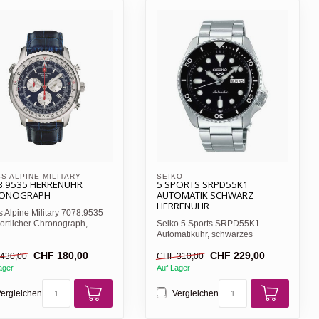
S ALPINE MILITARY 
SEIKO
8.9535 HERRENUHR
5 SPORTS SRPD55K1
ONOGRAPH
AUTOMATIK SCHWARZ
HERRENUHR
 Alpine Military 7078.9535
ortlicher Chronograph,
Seiko 5 Sports SRPD55K1 —
s Zifferblatt mi...
Automatikuhr, schwarzes
Zifferblatt mit schwarzer Lüne...
CHF 180,00
CHF 229,00
430,00
CHF 310,00
ager
Auf Lager
ergleichen
Vergleichen