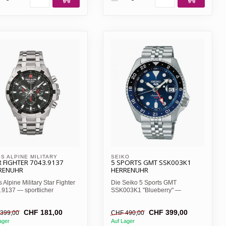
S ALPINE MILITARY 
SEIKO
 FIGHTER 7043.9137
5 SPORTS GMT SSK003K1
RENUHR
HERRENUHR
 Alpine Military Star Fighter
Die Seiko 5 Sports GMT
.9137 — sportlicher
SSK003K1 "Blueberry" —
nograph, schwarze...
Automatik-Kaliber 4R34, GMT-
Funkti...
CHF 181,00
CHF 399,00
399,00
CHF 490,00
ager
Auf Lager