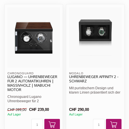
CHRONOGUARD  
MODALO
LUGANO — UHRENBEWEGER
UHRENBEWEGER AFFINITY 2 -
FÜR 2 AUTOMATIKUHREN |
SCHWARZ
MASSIVHOLZ | MABUCHI
Mit puristischem Design und
MOTOR
klaren Linien präsentiert sich der
Chronoguard Lugano
neue Uhrenbeweger...
Uhrenbeweger für 2
Automatikuhren aus Massivholz
CHF 239,00
CHF 290,00
CHF 399,00
mit Klavierl...
Auf Lager
Auf Lager