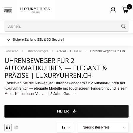
0
MENU
Sichere Zahlung SSL & 3D Secure !
Startseite
/
Uhrenbeweger
/
ANZAHL UHREN
/
Uhrenbeweger für 2 Uhr
UHRENBEWEGER FÜR 2
AUTOMATIKUHREN — ELEGANT &
PRÄZISE | LUXURYUHREN.CH
Entdecken Sie die Auswahl an Uhrenbewebegern für 2 Automatikuhren bei
luxuryuhren.ch — elegante Modelle mit Touchscreen, Fingerprint und leisem
Motor. Kostenloser Versand, 3 Jahre Garantie.
FILTER