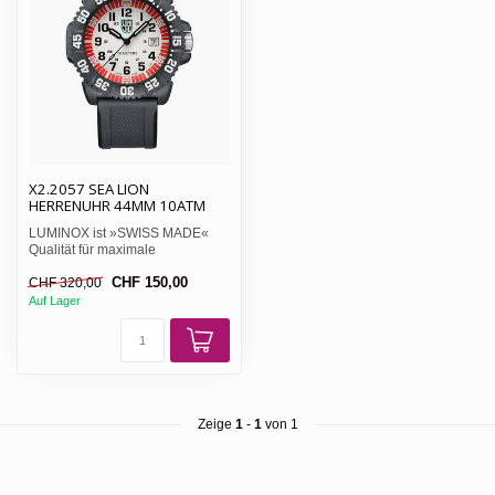
X2.2057 SEA LION
HERRENUHR 44MM 10ATM
LUMINOX ist »SWISS MADE«
Qualität für maximale
Anforderungen an Robustheit
CHF 150,00
CHF 320,00
und h...
Auf Lager
Zeige
1
-
1
von 1