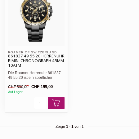
ROAMER OF SWITZERLAND 
861837 49 55 20 HERRENUHR
RIMINI CHRONOGRAPH 45MM
10ATM
Die Roamer Herrenuhr 861837
49 55 20 ist ein sportlicher
Begleiter aus der Model...
CHF 199,00
CHF 530,00
Auf Lager
Zeige
1
-
1
von 1