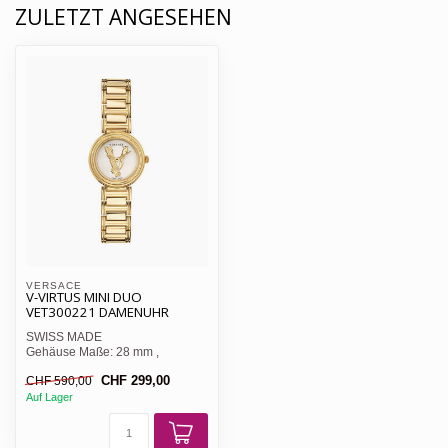
ZULETZT ANGESEHEN
VERSACE 
V-VIRTUS MINI DUO
VET300221 DAMENUHR
SWISS MADE
Gehäuse Maße: 28 mm ,
Gehäuse Höhe: 7,5 mm
CHF 299,00
CHF 590,00
Saphirglas
Auf Lager