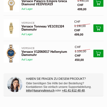
1.490,00
Versace Palazzo Empire Greca
Diamond VEDV01419
CHF
Auf Lager
499,00
CHF
VERSACE 
1.190,00
Versace Tonneau VE1C01324
Damenuhr
CHF
Auf Lager
499,00
CHF
VERSACE 
1.100,00
Versace V12060017 Hellenyium
Damenuhr
CHF
Auf Lager
450,00
HABEN SIE FRAGEN ZU DIESEM PRODUKT?
Oder benötigen Sie Hilfe bei der Bestellung?
Kontaktieren Sie einfach unsere Supportabteilung.
info@luxuryuhren.ch
oder
+41 41 612 40 40
.