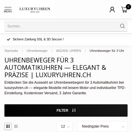
0
MENU
Sichere Zahlung SSL & 3D Secure !
Startseite
/
Uhrenbeweger
/
ANZAHL UHREN
/
Uhrenbeweger für 3 Uhr
UHRENBEWEGER FÜR 3
AUTOMATIKUHREN — ELEGANT &
PRÄZISE | LUXURYUHREN.CH
Entdecken Sie die Auswahl an Uhrenbewebegern für 3 Automatikuhren bei
luxuryuhren.ch — elegante Modelle mit leisem Motor und individueller TPD-
Einstellung. Kostenloser Versand, 3 Jahre Garantie.
FILTER