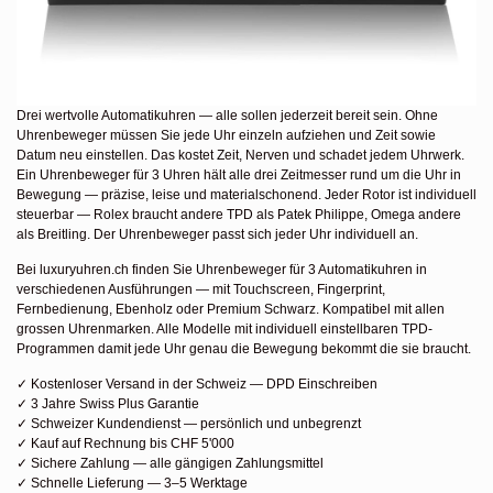
Drei wertvolle Automatikuhren — alle sollen jederzeit bereit sein. Ohne
Uhrenbeweger müssen Sie jede Uhr einzeln aufziehen und Zeit sowie
Datum neu einstellen. Das kostet Zeit, Nerven und schadet jedem Uhrwerk.
Ein Uhrenbeweger für 3 Uhren hält alle drei Zeitmesser rund um die Uhr in
Bewegung — präzise, leise und materialschonend. Jeder Rotor ist individuell
steuerbar — Rolex braucht andere TPD als Patek Philippe, Omega andere
als Breitling. Der Uhrenbeweger passt sich jeder Uhr individuell an.
Bei luxuryuhren.ch finden Sie Uhrenbeweger für 3 Automatikuhren in
verschiedenen Ausführungen — mit Touchscreen, Fingerprint,
Fernbedienung, Ebenholz oder Premium Schwarz. Kompatibel mit allen
grossen Uhrenmarken. Alle Modelle mit individuell einstellbaren TPD-
Programmen damit jede Uhr genau die Bewegung bekommt die sie braucht.
✓ Kostenloser Versand in der Schweiz — DPD Einschreiben
✓ 3 Jahre Swiss Plus Garantie
✓ Schweizer Kundendienst — persönlich und unbegrenzt
✓ Kauf auf Rechnung bis CHF 5'000
✓ Sichere Zahlung — alle gängigen Zahlungsmittel
✓ Schnelle Lieferung — 3–5 Werktage