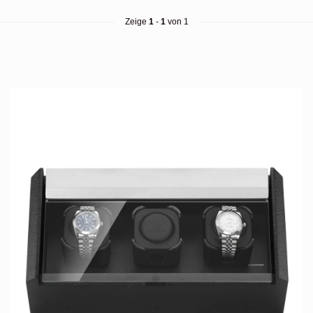
Zeige
1
-
1
von 1