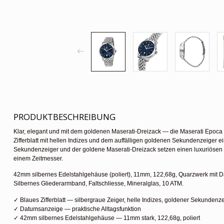
PRODUKTBESCHREIBUNG
Klar, elegant und mit dem goldenen Maserati-Dreizack — die Maserati Epoca 
Zifferblatt mit hellen Indizes und dem auffälligen goldenen Sekundenzeiger e
Sekundenzeiger und der goldene Maserati-Dreizack setzen einen luxuriösen Ko
einem Zeitmesser.
42mm silbernes Edelstahlgehäuse (poliert), 11mm, 122,68g, Quarzwerk mit
Silbernes Gliederarmband, Faltschliesse, Mineralglas, 10 ATM.
✓ Blaues Zifferblatt — silbergraue Zeiger, helle Indizes, goldener Sekundenze
✓ Datumsanzeige — praktische Alltagsfunktion
✓ 42mm silbernes Edelstahlgehäuse — 11mm stark, 122,68g, poliert