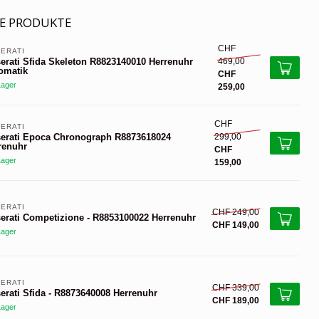
E PRODUKTE
CHF
ERATI 
469,00
erati Sfida Skeleton R8823140010 Herrenuhr
omatik
CHF
Lager
259,00
CHF
ERATI 
299,00
erati Epoca Chronograph R8873618024
renuhr
CHF
Lager
159,00
ERATI 
CHF 249,00
erati Competizione - R8853100022 Herrenuhr
CHF 149,00
Lager
ERATI 
CHF 339,00
erati Sfida - R8873640008 Herrenuhr
CHF 189,00
Lager