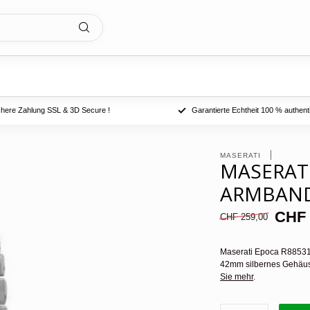
chere Zahlung SSL & 3D Secure !
Garantierte Echtheit 100 % authent
MASERATI 
MASERATI
ARMBAND
CHF 
CHF 259,00
Maserati Epoca R885311
42mm silbernes Gehäus
Sie mehr
.