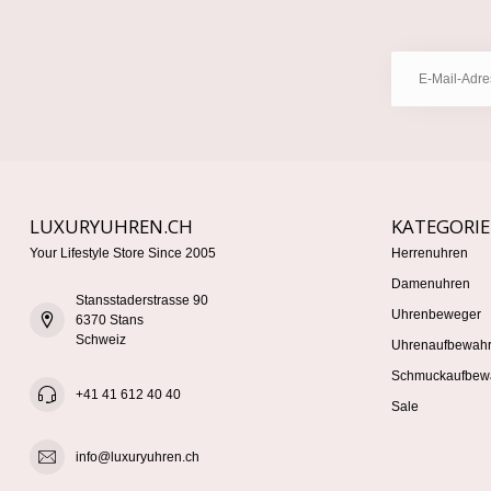
LUXURYUHREN.CH
KATEGORI
Your Lifestyle Store Since 2005
Herrenuhren
Damenuhren
Stansstaderstrasse 90
Uhrenbeweger
6370 Stans
Schweiz
Uhrenaufbewah
Schmuckaufbew
+41 41 612 40 40
Sale
info@luxuryuhren.ch