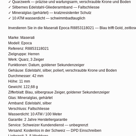
✓ Quarzwerk — präzise und wartungsarm, verschraubte Krone und Boden
✓ Silbernes Edelstahl-Gliederarmband — Faltschliesse
✓ Mineralglas (gehärtet) — kratzresistenter Schutz
✓ 10 ATM wasserdicht — schwimmbadtauglich
Investieren Sie in die Maserati Epoca R8853118021 — Blau trifft Gold, zeitlose
Marke: Maserati
Modell: Epoca
Referenz: R8853118021
Zielgruppe: Herren
Werk: Quarz, 3 Zeiger
Funktionen: Datum, goldener Sekundenzeiger
Gehäuse: Edelstahl, silber, poliert, verschraubte Krone und Boden
Durchmesser: 42 mm
Höhe: 11 mm
Gewicht: 122,68 g
Zifferblatt: Blau, silbergraue Zeiger, goldener Sekundenzeiger
Glas: Mineralglas, gehärtet
Armband: Edelstahl, silber
Verschluss: Faltschliesse
Wasserdicht: 10 ATM / 100 Meter
Garantie: 2 Jahre Herstellergarantie
Service: Schweizer Kundendienst — unbegrenzt
Versand: Kostenlos in der Schweiz — DPD Einschreiben