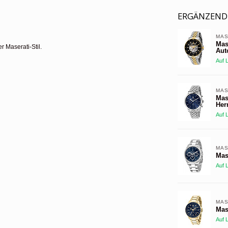
ERGÄNZEND
MAS
Mas
r Maserati-Stil.
Aut
Auf 
MAS
Mas
Her
Auf 
MAS
Mas
Auf 
MAS
Mas
Auf 