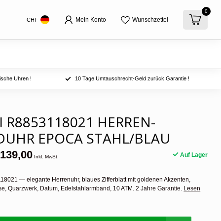
0
Mein Konto
Wunschzettel
CHF
ische Uhren !
10 Tage Umtauschrecht-Geld zurück Garantie !
 R8853118021 HERREN-
UHR EPOCA STAHL/BLAU
139,00
Auf Lager
Inkl. MwSt.
8021 — elegante Herrenuhr, blaues Zifferblatt mit goldenen Akzenten,
e, Quarzwerk, Datum, Edelstahlarmband, 10 ATM. 2 Jahre Garantie.
Lesen