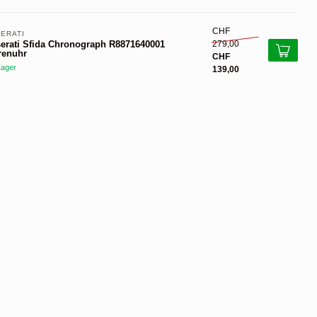
CHF
ERATI 
279,00
erati Sfida Chronograph R8871640001
renuhr
CHF
Lager
139,00