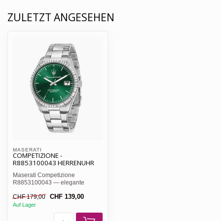
ZULETZT ANGESEHEN
MASERATI 
COMPETIZIONE -
R8853100043 HERRENUHR
Maserati Competizione
R8853100043 — elegante
Herrenuhr, grünes Sunray-
CHF 139,00
CHF 179,00
Zifferblat...
Auf Lager