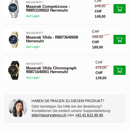
CHF
MASERATI 
249,00
Maserati Competizione -
R8853100022 Herrenuhr
CHF
Auf Lager
149,00
CHF
MASERATI 
339,00
Maserati Sfida - R8873640008
Herrenuhr
CHF
Auf Lager
189,00
CHF
MASERATI 
279,00
Maserati Sfida Chronograph
R8871640001 Herrenuhr
CHF
Auf Lager
139,00
HABEN SIE FRAGEN ZU DIESEM PRODUKT?
Oder benötigen Sie Hilfe bei der Bestellung?
Kontaktieren Sie einfach unsere Supportabteilung.
info@luxuryuhren.ch
oder
+41 41 612 40 40
.