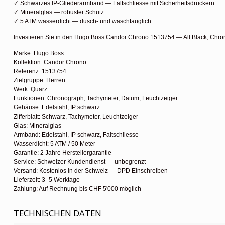
✓ Schwarzes IP-Gliederarmband — Faltschliesse mit Sicherheitsdrückern
✓ Mineralglas — robuster Schutz
✓ 5 ATM wasserdicht — dusch- und waschtauglich
Investieren Sie in den Hugo Boss Candor Chrono 1513754 — All Black, Chr
Marke: Hugo Boss
Kollektion: Candor Chrono
Referenz: 1513754
Zielgruppe: Herren
Werk: Quarz
Funktionen: Chronograph, Tachymeter, Datum, Leuchtzeiger
Gehäuse: Edelstahl, IP schwarz
Zifferblatt: Schwarz, Tachymeter, Leuchtzeiger
Glas: Mineralglas
Armband: Edelstahl, IP schwarz, Faltschliesse
Wasserdicht: 5 ATM / 50 Meter
Garantie: 2 Jahre Herstellergarantie
Service: Schweizer Kundendienst — unbegrenzt
Versand: Kostenlos in der Schweiz — DPD Einschreiben
Lieferzeit: 3–5 Werktage
Zahlung: Auf Rechnung bis CHF 5'000 möglich
TECHNISCHEN DATEN