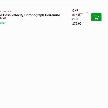
CHF
O BOSS 
375,00
o Boss Velocity Chronograph Herrenuhr
3720
CHF
Lager
179,00