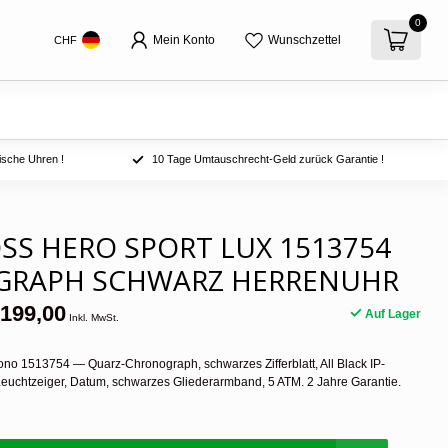
0
Mein Konto
Wunschzettel
CHF
ische Uhren !
10 Tage Umtauschrecht-Geld zurück Garantie !
SS HERO SPORT LUX 1513754
RAPH SCHWARZ HERRENUHR
199,00
Auf Lager
Inkl. MwSt.
o 1513754 — Quarz-Chronograph, schwarzes Zifferblatt, All Black IP-
euchtzeiger, Datum, schwarzes Gliederarmband, 5 ATM. 2 Jahre Garantie.