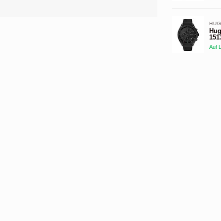
HUG
Hug
151
Auf 