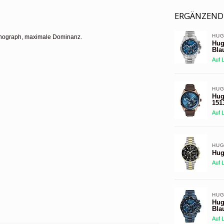
ERGÄNZEND
HUG
onograph, maximale Dominanz.
Hug
Bla
Auf 
HUG
Hug
151
Auf 
HUG
Hug
Auf 
HUG
Hug
Bla
Auf 