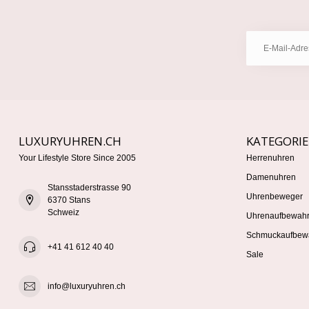
LUXURYUHREN.CH
KATEGORI
Your Lifestyle Store Since 2005
Herrenuhren
Damenuhren
Stansstaderstrasse 90
Uhrenbeweger
6370 Stans
Schweiz
Uhrenaufbewah
Schmuckaufbew
+41 41 612 40 40
Sale
info@luxuryuhren.ch