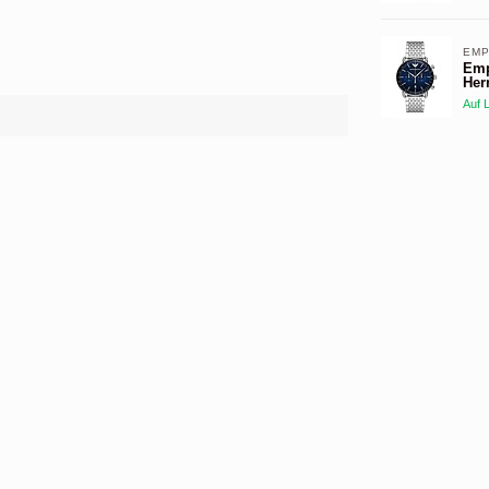
EMP
Emp
Her
Auf 