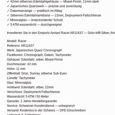
✓ 42mm silbernes Edelstahlgehäuse — Mixed-Finish, 11mm stark
✓ Japanisches Quarzwerk — präzise und zuverlässig
✓ Datumsanzeige — praktisch im Alltag
✓ Silbernes Edelstahlarmband — 22mm, Deployment-Faltschliesse
✓ Mineralglas — kratzresistenter Schutz
✓ 5 ATM wasserdicht — duschgeeignet
Investieren Sie in den Emporio Armani Racer AR11637 — Grün trifft Silber, A
Modell: Racer
Referenz: AR11637
Werk: Japanisches Quarz Chronograph
Funktionen: Chronograph, Datum, Tachymeter
Gehäuse: Edelstahl, silber, Mixed-Finish
Durchmesser: 42 mm
Höhe: 11 mm
Zifferblatt: Grün, Sunray, silberne Sub-Eyes
Lünette: Tachymeter
Glas: Mineralglas
Armband: Edelstahl, silber, 22mm
Verschluss: Deployment-Faltschliesse
Wasserdicht: 5 ATM / 50 Meter
Garantie: 2 Jahre Herstellergarantie
Service: Schweizer Kundendienst — unbegrenzt
Versand: Kostenlos in der Schweiz — DPD Einschreiben