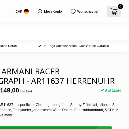
0
Mein Konto
Wunschzettel
CHF
ische Uhren !
10 Tage Umtauschrecht-Geld zurück Garantie !
 ARMANI RACER
RAPH - AR11637 HERRENUHR
149,00
Auf Lager
Inkl. MwSt.
R11637 — sportlicher Chronograph, grünes Sunray-Zifferblatt, silberne Sub-
häuse, Tachymeter, japanisches Werk, Datum, Edelstahlarmband, 5 ATM. 2
ie mehr
.