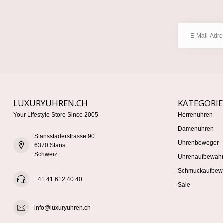
LUXURYUHREN.CH
KATEGORI
Your Lifestyle Store Since 2005
Herrenuhren
Damenuhren
Stansstaderstrasse 90
Uhrenbeweger
6370 Stans
Schweiz
Uhrenaufbewah
Schmuckaufbew
+41 41 612 40 40
Sale
info@luxuryuhren.ch