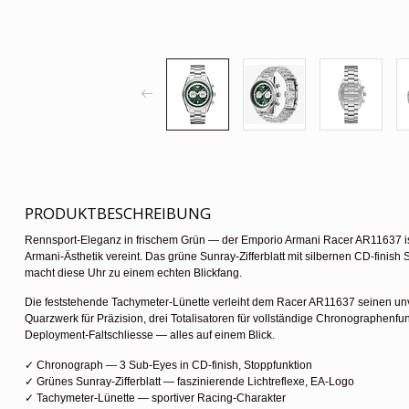
PRODUKTBESCHREIBUNG
Rennsport-Eleganz in frischem Grün — der Emporio Armani Racer AR11637 ist
Armani-Ästhetik vereint. Das grüne Sunray-Zifferblatt mit silbernen CD-finish
macht diese Uhr zu einem echten Blickfang.
Die feststehende Tachymeter-Lünette verleiht dem Racer AR11637 seinen u
Quarzwerk für Präzision, drei Totalisatoren für vollständige Chronographen
Deployment-Faltschliesse — alles auf einem Blick.
✓ Chronograph — 3 Sub-Eyes in CD-finish, Stoppfunktion
✓ Grünes Sunray-Zifferblatt — faszinierende Lichtreflexe, EA-Logo
✓ Tachymeter-Lünette — sportiver Racing-Charakter