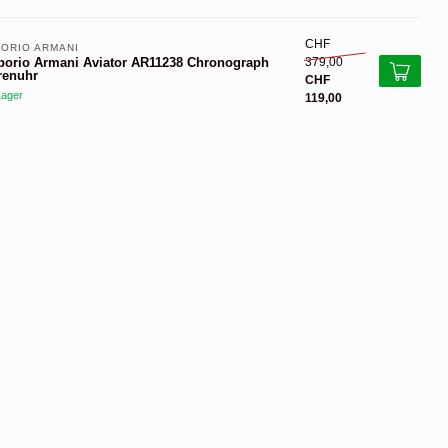
CHF
ORIO ARMANI 
379,00
orio Armani Aviator AR11238 Chronograph
renuhr
CHF
Lager
119,00