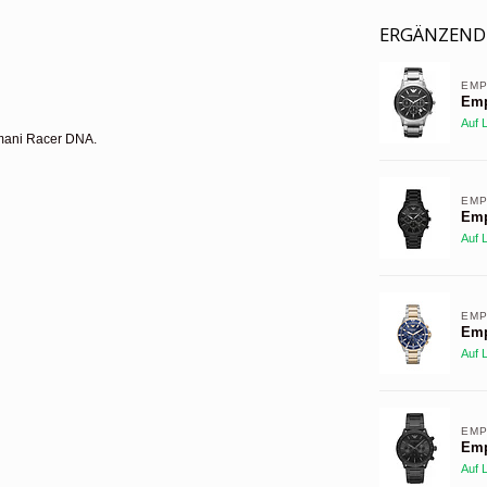
ERGÄNZEND
EMP
Emp
Auf 
rmani Racer DNA.
EMP
Emp
Auf 
EMP
Emp
Auf 
EMP
Emp
Auf 