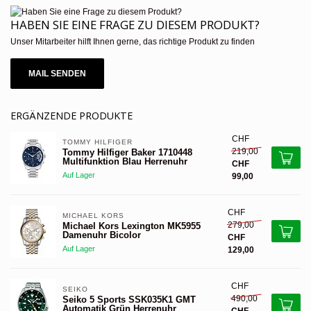
HABEN SIE EINE FRAGE ZU DIESEM PRODUKT?
Unser Mitarbeiter hilft Ihnen gerne, das richtige Produkt zu finden
MAIL SENDEN
ERGÄNZENDE PRODUKTE
CHF
TOMMY HILFIGER 
219,00
Tommy Hilfiger Baker 1710448
Multifunktion Blau Herrenuhr
CHF
Auf Lager
99,00
CHF
MICHAEL KORS 
279,00
Michael Kors Lexington MK5955
Damenuhr Bicolor
CHF
Auf Lager
129,00
CHF
SEIKO
490,00
Seiko 5 Sports SSK035K1 GMT
Automatik Grün Herrenuhr