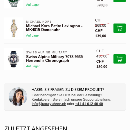
CHF
Auf Lager
390,00
CHF
MICHAEL KORS 
269,00
Michael Kors Petite Lexington -
MK4815 Damenuhr
CHF
Auf Lager
139,00
CHF
SWISS ALPINE MILITARY 
430,00
Swiss Alpine Military 7078.9535
Herrenuhr Chronograph
CHF
Auf Lager
180,00
HABEN SIE FRAGEN ZU DIESEM PRODUKT?
Oder benötigen Sie Hilfe bei der Bestellung?
Kontaktieren Sie einfach unsere Supportabteilung.
info@luxuryuhren.ch
oder
+41 41 612 40 40
.
ZULETZT ANGESEHEN