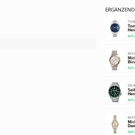
ERGÄNZEND
TOM
Tom
Her
Auf 
MIC
Mic
Bic
Auf 
SEI
Sei
Her
Auf 
MIC
Mic
Dam
Auf 