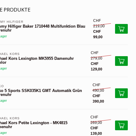
E PRODUKTE
CHF
MY HILFIGER 
219,00
my Hilfiger Baker 1710448 Multifunktion Blau
renuhr
CHF
Lager
99,00
CHF
HAEL KORS 
279,00
hael Kors Lexington MK5955 Damenuhr
olor
CHF
Lager
129,00
CHF
KO
490,00
ko 5 Sports SSK035K1 GMT Automatik Grün
renuhr
CHF
Lager
390,00
CHF
HAEL KORS 
269,00
hael Kors Petite Lexington - MK4815
enuhr
CHF
Lager
139,00