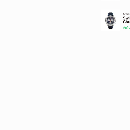
SWI
Swi
Chr
Auf 