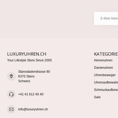
LUXURYUHREN.CH
KATEGORI
Your Lifestyle Store Since 2005
Herrenuhren
Damenuhren
Stansstaderstrasse 90
Uhrenbeweger
6370 Stans
Schweiz
Uhrenaufbewah
Schmuckaufbew
+41 41 612 40 40
Sale
info@luxuryuhren.ch