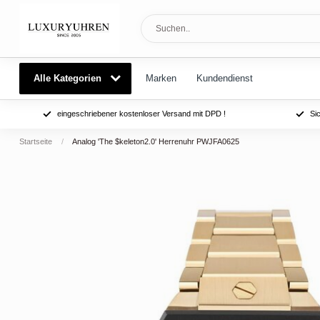
Alle Kategorien
Marken
Kundendienst
eingeschriebener kostenloser Versand mit DPD !
Si
Startseite
/
Analog 'The $keleton2.0' Herrenuhr PWJFA0625