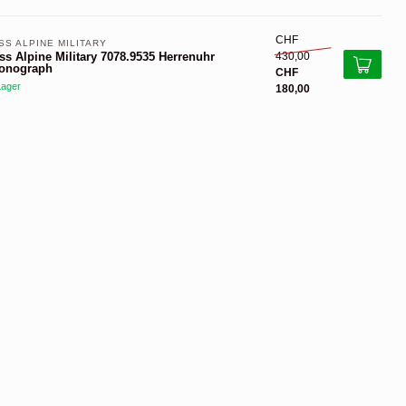
CHF
SS ALPINE MILITARY 
430,00
ss Alpine Military 7078.9535 Herrenuhr
onograph
CHF
Lager
180,00