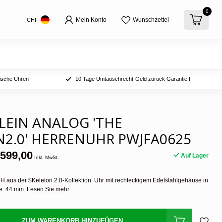
0
Mein Konto
Wunschzettel
CHF
ische Uhren !
10 Tage Umtauschrecht-Geld zurück Garantie !
PLEIN ANALOG 'THE
2.0' HERRENUHR PWJFA0625
599,00
Auf Lager
Inkl. MwSt.
3H aus der $Keleton 2.0-Kollektion. Uhr mit rechteckigem Edelstahlgehäuse in
e: 44 mm.
Lesen Sie mehr
.
ZUM WARENKORB HINZUFÜGEN