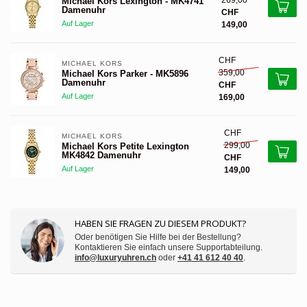
269,00
Michael Kors Lexington - MK4741
Damenuhr
CHF
Auf Lager
149,00
CHF
MICHAEL KORS 
359,00
Michael Kors Parker - MK5896
Damenuhr
CHF
Auf Lager
169,00
CHF
MICHAEL KORS 
299,00
Michael Kors Petite Lexington
MK4842 Damenuhr
CHF
Auf Lager
149,00
HABEN SIE FRAGEN ZU DIESEM PRODUKT?
Oder benötigen Sie Hilfe bei der Bestellung?
Kontaktieren Sie einfach unsere Supportabteilung.
info@luxuryuhren.ch
oder
+41 41 612 40 40
.