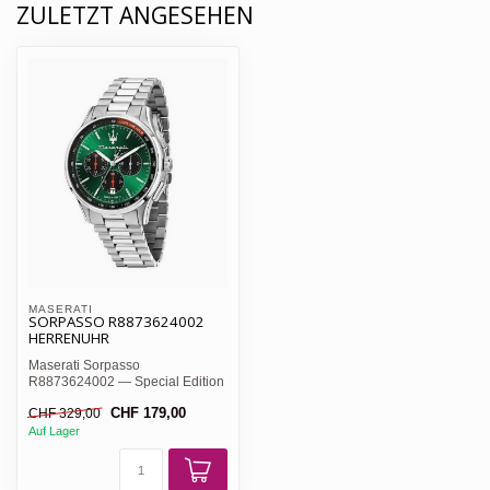
ZULETZT ANGESEHEN
MASERATI 
SORPASSO R8873624002
HERRENUHR
Maserati Sorpasso
R8873624002 — Special Edition
Chronograph, grünes Zifferblatt ...
CHF 179,00
CHF 329,00
Auf Lager