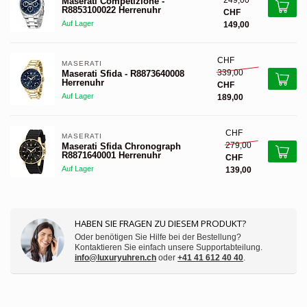
249,00
Maserati Competizione -
R8853100022 Herrenuhr
CHF
Auf Lager
149,00
CHF
MASERATI 
339,00
Maserati Sfida - R8873640008
Herrenuhr
CHF
Auf Lager
189,00
CHF
MASERATI 
279,00
Maserati Sfida Chronograph
R8871640001 Herrenuhr
CHF
Auf Lager
139,00
HABEN SIE FRAGEN ZU DIESEM PRODUKT?
Oder benötigen Sie Hilfe bei der Bestellung?
Kontaktieren Sie einfach unsere Supportabteilung.
info@luxuryuhren.ch
oder
+41 41 612 40 40
.