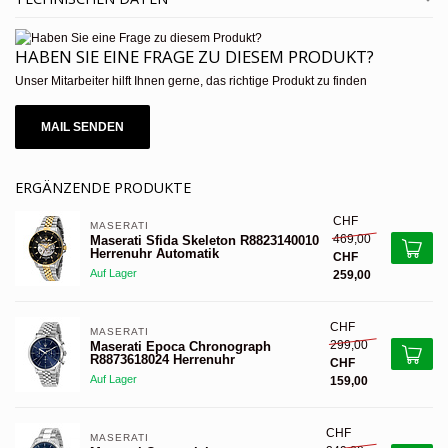
HABEN SIE EINE FRAGE ZU DIESEM PRODUKT?
Unser Mitarbeiter hilft Ihnen gerne, das richtige Produkt zu finden
MAIL SENDEN
ERGÄNZENDE PRODUKTE
CHF
MASERATI 
469,00
Maserati Sfida Skeleton R8823140010
Herrenuhr Automatik
CHF
Auf Lager
259,00
CHF
MASERATI 
299,00
Maserati Epoca Chronograph
R8873618024 Herrenuhr
CHF
Auf Lager
159,00
CHF
MASERATI 