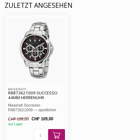
ZULETZT ANGESEHEN
MASERATI 
R8873621009 SUCCESSO
44MM HERRENUHR
Maserati Successo
R8873621009 — sportlicher
Chronograph, blaues Sunray-
CHF 109,00
CHF 199,00
Zifferbla...
Auf Lager