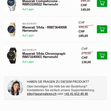
249,00
Maserati Competizione -
R8853100022 Herrenuhr
CHF
Auf Lager
149,00
CHF
MASERATI 
339,00
Maserati Sfida - R8873640008
Herrenuhr
CHF
Auf Lager
189,00
CHF
MASERATI 
279,00
Maserati Sfida Chronograph
R8871640001 Herrenuhr
CHF
Auf Lager
139,00
HABEN SIE FRAGEN ZU DIESEM PRODUKT?
Oder benötigen Sie Hilfe bei der Bestellung?
Kontaktieren Sie einfach unsere Supportabteilung.
info@luxuryuhren.ch
oder
+41 41 612 40 40
.