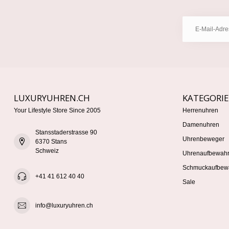
LUXURYUHREN.CH
KATEGORI
Your Lifestyle Store Since 2005
Herrenuhren
Damenuhren
Stansstaderstrasse 90
Uhrenbeweger
6370 Stans
Schweiz
Uhrenaufbewah
Schmuckaufbew
+41 41 612 40 40
Sale
info@luxuryuhren.ch