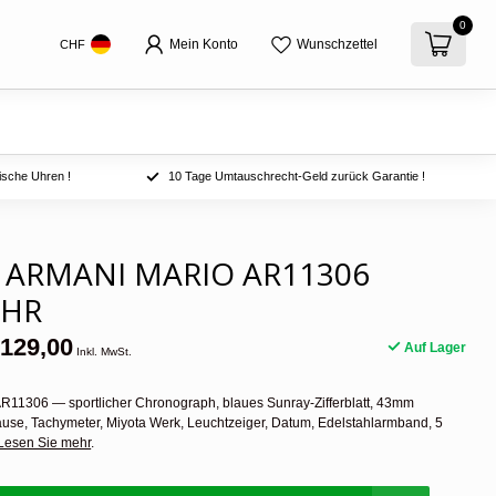
0
Mein Konto
Wunschzettel
CHF
ische Uhren !
10 Tage Umtauschrecht-Geld zurück Garantie !
 ARMANI MARIO AR11306
UHR
129,00
Auf Lager
Inkl. MwSt.
R11306 — sportlicher Chronograph, blaues Sunray-Zifferblatt, 43mm
äuse, Tachymeter, Miyota Werk, Leuchtzeiger, Datum, Edelstahlarmband, 5
Lesen Sie mehr
.