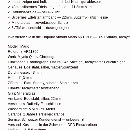
✓ Leuchtzeiger und Indizes — auch bei Nacht gut ablesbar
✓ 43mm silbernes Edelstahlgehäuse — 11,3mm stark
✓ Datumsanzeige — bei 4-5 Uhr
✓ Silbernes Edelstahlarmband — 22mm, Butterfly-Faltschliesse
✓ Mineralglas — zuverlässiger Schutz
✓ 5 ATM wasserdicht — duschgeeignet
Investieren Sie in die Emporio Armani Mario AR11306 — Blau Sunray, Tachymet
Modell: Mario
Referenz: AR11306
Werk: Miyota Quarz Chronograph
Funktionen: Chronograph, Datum, 24h-Anzeige, Tachymeter, Leuchtzeiger
Gehäuse: Edelstahl, silber, mattiert/glänzend
Durchmesser: 43 mm
Höhe: 11,3 mm
Zifferblatt: Blau, Sunray, silberne Stabindizes
Lünette: Tachymeter, feststehend
Glas: Mineralglas
Armband: Edelstahl, silber, 22mm
Verschluss: Butterfly-Faltschliesse
Wasserdicht: 5 ATM / 50 Meter
Garantie: 2 Jahre Herstellergarantie
Service: Schweizer Kundendienst — unbegrenzt
Versand: Kostenlos in der Schweiz — DPD Einschreiben