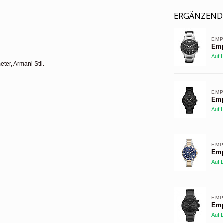
ERGÄNZEND
EMP
Emp
Auf 
er, Armani Stil.
EMP
Emp
Auf 
EMP
Emp
Auf 
EMP
Emp
Auf 