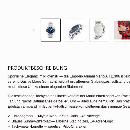
PRODUKTBESCHREIBUNG
Sportliche Eleganz im Pilotenstil — die Emporio Armani Mario AR11306 ist ein 
vereint. Das tiefblaue Sunray-Zifferblatt mit silbernen Stabindizes, vollstän
macht diese Uhr zu einem eleganten Statement.
Die feststehende Tachymeter-Lünette verleiht der Mario einen sportiven Racin
Tag und Nacht. Datumsanzeige bei 4-5 Uhr — alles auf einem Blick. Das prä
Edelstahlarmband mit Butterfly-Faltschliesse komplettieren das stimmige Ges
✓ Chronograph — Miyota Werk, 3 Sub-Dials, 24h-Anzeige
✓ Blaues Sunray-Zifferblatt — silberne Stabindizes, EA-Adler-Logo
✓ Tachymeter-Lünette — sportiver Pilot-Charakter