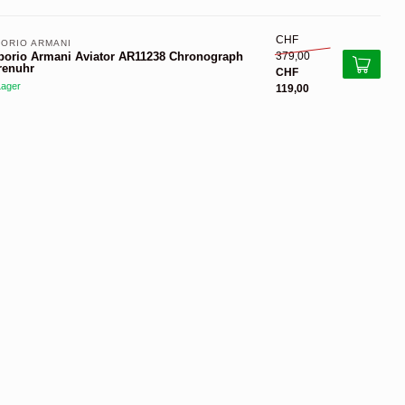
CHF
ORIO ARMANI 
379,00
orio Armani Aviator AR11238 Chronograph
renuhr
CHF
Lager
119,00