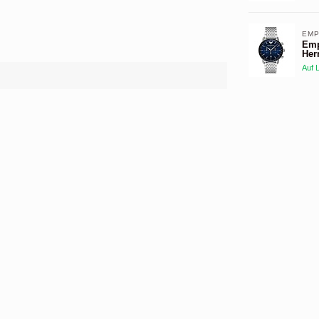
EMP
Emp
Her
Auf 