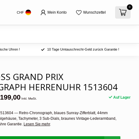
0
Mein Konto
Wunschzettel
CHF
ische Uhren !
10 Tage Umtauschrecht-Geld zurück Garantie !
SS GRAND PRIX
RAPH HERRENUHR 1513604
199,00
Auf Lager
Inkl. MwSt.
513604 — Retro-Chronograph, blaues Sunray-Zifferblatt, 44mm
hlgehäuse, Tachymeter, 3 Sub-Dials, braunes Vintage-Lederarmband,
ahre Garantie.
Lesen Sie mehr
.