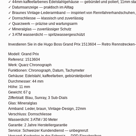
✓ 44mm kaffeefarbenes Edelstahlgehäuse — gebürstet und poliert, 11mm sta
✓ Datumsanzeige — praktisch im Alltag
✓ Braunes Vintage-Lederarmband — inspiriert von Rennfahrerhandschuhen
✓ Dornschliesse — klassisch und zuverlässig
✓ Quarzwerk — präzise und wartungsarm
✓ Mineralglas — zuverlässiger Schutz
✓ 3 ATM wasserdicht — spritzwassergeschützt
Investieren Sie in die Hugo Boss Grand Prix 1513604 — Retro Rennstrecken
Modell: Grand Prix
Referenz: 1513604
Werk: Quarz Chronograph
Funktionen: Chronograph, Datum, Tachymeter
Gehäuse: Edelstahl, kaffeefarben, gebürstet/poliert
Durchmesser: 44 mm
Höhe: 11 mm
Gewicht: 67 g
Zifferblatt: Blau, Sunray, 3 Sub-Dials
Glas: Mineralglas
Armband: Leder, braun, Vintage-Design, 22mm
Verschluss: Dornschliesse
Wasserdicht: 3 ATM / 30 Meter
Garantie: 2 Jahre Herstellergarantie
Service: Schweizer Kundendienst — unbegrenzt