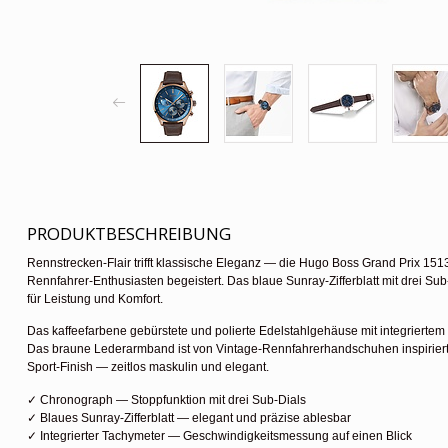
PRODUKTBESCHREIBUNG
Rennstrecken-Flair trifft klassische Eleganz — die Hugo Boss Grand Prix 15
Rennfahrer-Enthusiasten begeistert. Das blaue Sunray-Zifferblatt mit drei S
für Leistung und Komfort.
Das kaffeefarbene gebürstete und polierte Edelstahlgehäuse mit integriertem 
Das braune Lederarmband ist von Vintage-Rennfahrerhandschuhen inspiriert 
Sport-Finish — zeitlos maskulin und elegant.
✓ Chronograph — Stoppfunktion mit drei Sub-Dials
✓ Blaues Sunray-Zifferblatt — elegant und präzise ablesbar
✓ Integrierter Tachymeter — Geschwindigkeitsmessung auf einen Blick