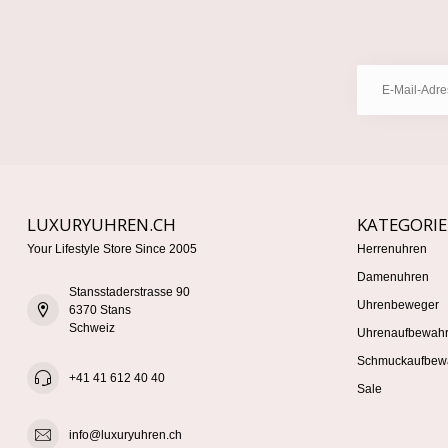
LUXURYUHREN.CH
KATEGORI
Your Lifestyle Store Since 2005
Herrenuhren
Damenuhren
Stansstaderstrasse 90
Uhrenbeweger
6370 Stans
Schweiz
Uhrenaufbewah
Schmuckaufbew
+41 41 612 40 40
Sale
info@luxuryuhren.ch