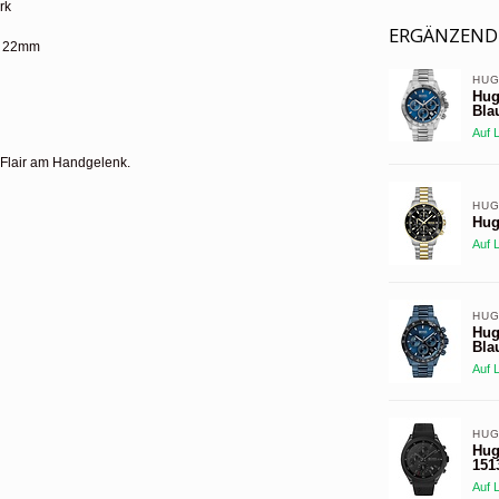
rk
ERGÄNZEND
, 22mm
HUG
Hug
Bla
Auf 
-Flair am Handgelenk.
HUG
Hug
Auf 
HUG
Hug
Bla
Auf 
HUG
Hug
151
Auf 