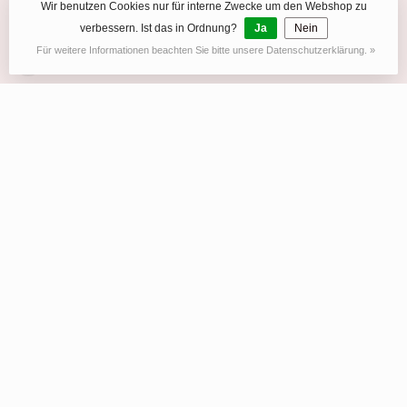
Wir benutzen Cookies nur für interne Zwecke um den Webshop zu
+41 41 612 40 40
verbessern. Ist das in Ordnung?
Ja
Nein
Für weitere Informationen beachten Sie bitte unsere Datenschutzerklärung. »
info@luxuryuhren.ch
KATEGORIEN
INFORMATION
MEIN KONTO
CHF