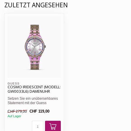
ZULETZT ANGESEHEN
GUESS 
COSMO IRIDESCENT (MODELL:
GW0033L6) DAMENUHR
Setzen Sie ein unübersehbares
Statement mit der Guess
Damenuhr Cosmo GW0033L6.
CHF 119,00
CHF 279,00
D...
Auf Lager