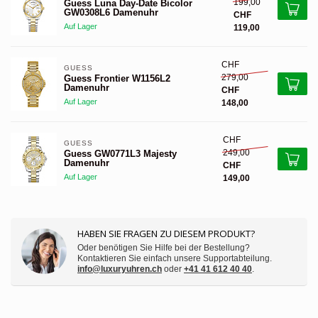
199,00
Guess Luna Day-Date Bicolor
GW0308L6 Damenuhr
CHF
Auf Lager
119,00
CHF
GUESS 
279,00
Guess Frontier W1156L2
Damenuhr
CHF
Auf Lager
148,00
CHF
GUESS 
249,00
Guess GW0771L3 Majesty
Damenuhr
CHF
Auf Lager
149,00
HABEN SIE FRAGEN ZU DIESEM PRODUKT?
Oder benötigen Sie Hilfe bei der Bestellung?
Kontaktieren Sie einfach unsere Supportabteilung.
info@luxuryuhren.ch
oder
+41 41 612 40 40
.