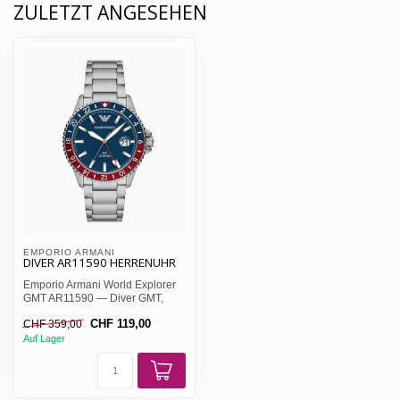
ZULETZT ANGESEHEN
EMPORIO ARMANI 
DIVER AR11590 HERRENUHR
Emporio Armani World Explorer
GMT AR11590 — Diver GMT,
blaues Zifferblatt, blau/...
CHF 119,00
CHF 359,00
Auf Lager