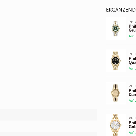
ERGÄNZEND
PHI
Phi
Grü
Auf 
PHI
Phi
Qua
Auf 
PHI
Phi
Dam
Auf 
PHI
Phi
Gol
Auf 