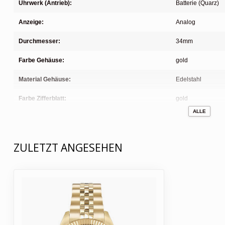
Uhrwerk (Antrieb):
Batterie (Quarz)
Anzeige:
Analog
Durchmesser:
34mm
Farbe Gehäuse:
gold
Material Gehäuse:
Edelstahl
Farbe Zifferblatt:
gold
ALLE
Farbe Armband:
gold
Material Armband:
Edelstahl
ZULETZT ANGESEHEN
Glas:
Mineral
Wasserdichtigkeit:
3ATM
Verschluss:
Faltschliesse
Funktionen:
Stunden, Minuten