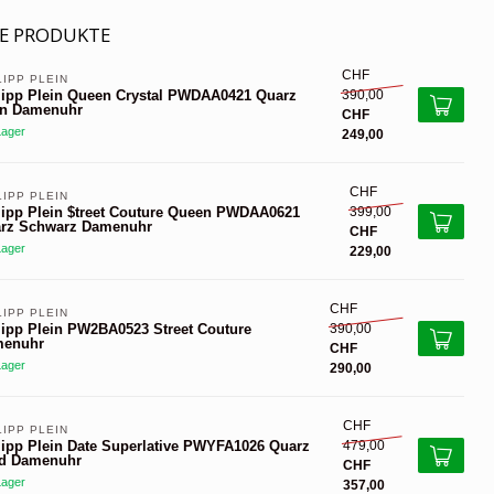
E PRODUKTE
CHF
LIPP PLEIN 
390,00
lipp Plein Queen Crystal PWDAA0421 Quarz
n Damenuhr
CHF
Lager
249,00
CHF
LIPP PLEIN 
399,00
lipp Plein $treet Couture Queen PWDAA0621
rz Schwarz Damenuhr
CHF
Lager
229,00
CHF
LIPP PLEIN 
390,00
lipp Plein PW2BA0523 Street Couture
enuhr
CHF
Lager
290,00
CHF
LIPP PLEIN 
479,00
lipp Plein Date Superlative PWYFA1026 Quarz
d Damenuhr
CHF
Lager
357,00