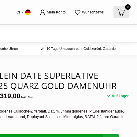
0
Mein Konto
Wunschzettel
CHF
ische Uhren !
10 Tage Umtauschrecht-Geld zurück Garantie !
PLEIN DATE SUPERLATIVE
25 QUARZ GOLD DAMENUHR
319,00
Auf Lager
Inkl. MwSt.
ldenes Guilloche-Zifferblatt, Datum, 34mm goldenes IP Edelstahlgehäuse,
liederarmband, Deployant-Schliesse, Mineralglas, 5 ATM. 2 Jahre Garantie.