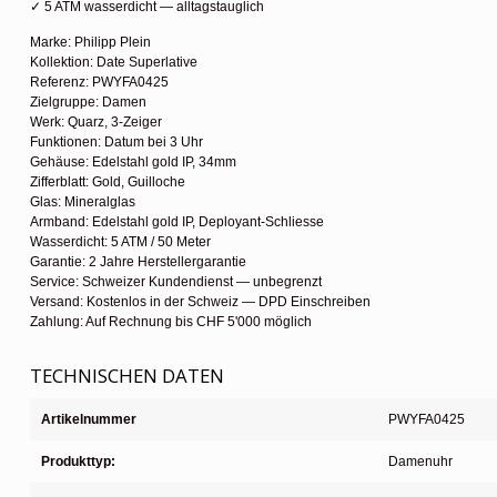
✓ 5 ATM wasserdicht — alltagstauglich
Marke: Philipp Plein
Kollektion: Date Superlative
Referenz: PWYFA0425
Zielgruppe: Damen
Werk: Quarz, 3-Zeiger
Funktionen: Datum bei 3 Uhr
Gehäuse: Edelstahl gold IP, 34mm
Zifferblatt: Gold, Guilloche
Glas: Mineralglas
Armband: Edelstahl gold IP, Deployant-Schliesse
Wasserdicht: 5 ATM / 50 Meter
Garantie: 2 Jahre Herstellergarantie
Service: Schweizer Kundendienst — unbegrenzt
Versand: Kostenlos in der Schweiz — DPD Einschreiben
Zahlung: Auf Rechnung bis CHF 5'000 möglich
TECHNISCHEN DATEN
Artikelnummer
PWYFA0425
Produkttyp:
Damenuhr