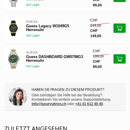
CHF
Auf Lager
99,00
CHF
GUESS 
249,00
Guess Legacy W1049G5
Herrenuhr
CHF
Auf Lager
149,00
CHF
GUESS 
199,00
Guess DASHBOARD GW0798G3
Herrenuhr
CHF
Auf Lager
99,00
HABEN SIE FRAGEN ZU DIESEM PRODUKT?
Oder benötigen Sie Hilfe bei der Bestellung?
Kontaktieren Sie einfach unsere Supportabteilung.
info@luxuryuhren.ch
oder
+41 41 612 40 40
.
ZULETZT ANGESEHEN