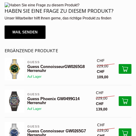
HABEN SIE EINE FRAGE ZU DIESEM PRODUKT?
Unser Mitarbeiter hilft Ihnen gerne, das richtige Produkt zu finden
MAIL SENDEN
ERGÄNZENDE PRODUKTE
CHF
GUESS 
229,00
Guess ConnoisseurGW0265G8
Herrenuhr
CHF
Auf Lager
109,00
CHF
GUESS 
229,00
Guess Phoenix GW0499G14
Herrenuhr
CHF
Auf Lager
139,00
CHF
GUESS 
229,00
Guess Connoisseur GW0265G7
Herrenuhr