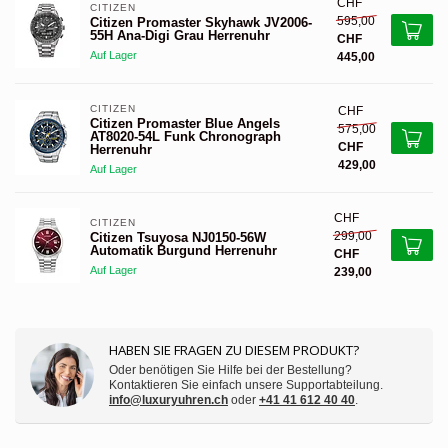
CHF
CITIZEN 
595,00
Citizen Promaster Skyhawk JV2006-
55H Ana-Digi Grau Herrenuhr
CHF
Auf Lager
445,00
CITIZEN 
CHF
Citizen Promaster Blue Angels
575,00
AT8020-54L Funk Chronograph
CHF
Herrenuhr
429,00
Auf Lager
CHF
CITIZEN 
299,00
Citizen Tsuyosa NJ0150-56W
Automatik Burgund Herrenuhr
CHF
Auf Lager
239,00
HABEN SIE FRAGEN ZU DIESEM PRODUKT?
Oder benötigen Sie Hilfe bei der Bestellung?
Kontaktieren Sie einfach unsere Supportabteilung.
info@luxuryuhren.ch
oder
+41 41 612 40 40
.