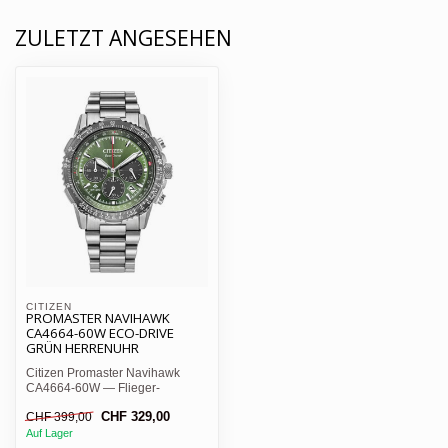
ZULETZT ANGESEHEN
CITIZEN 
PROMASTER NAVIHAWK
CA4664-60W ECO-DRIVE
GRÜN HERRENUHR
Citizen Promaster Navihawk
CA4664-60W — Flieger-
Chronograph, khakigrünes
CHF 329,00
CHF 399,00
Zifferb...
Auf Lager