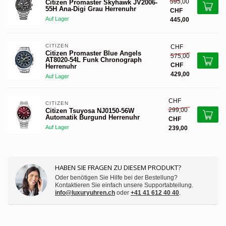
595,00
Citizen Promaster Skyhawk JV2006-
55H Ana-Digi Grau Herrenuhr
CHF
Auf Lager
445,00
CITIZEN 
CHF
Citizen Promaster Blue Angels
575,00
AT8020-54L Funk Chronograph
CHF
Herrenuhr
429,00
Auf Lager
CHF
CITIZEN 
299,00
Citizen Tsuyosa NJ0150-56W
Automatik Burgund Herrenuhr
CHF
Auf Lager
239,00
HABEN SIE FRAGEN ZU DIESEM PRODUKT?
Oder benötigen Sie Hilfe bei der Bestellung?
Kontaktieren Sie einfach unsere Supportabteilung.
info@luxuryuhren.ch
oder
+41 41 612 40 40
.