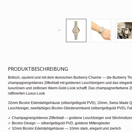
PRODUKTBESCHREIBUNG
Britisch, opulent und mit dem ikonischen Burberry-Charme — die Burberry Th
champagnergoldenes Zifferblatt mit goldenen Leuchtzeigern und das elegant
luxuriösen und zeitlosen Warm-Gold-Look schafft. Das champagnerfarbene Ziff
raffinierten Luxus-Look.
32mm Bicolor Edelstahlgehäuse (silber/gelbgold PVD), 10mm, Swiss Made 
Leuchtzeiger, zweifarbiges Bicolor-Gliederarmband (silber/gelbgold PVD), Fal
✓ Champagnergoldenes Zifferblatt — goldene Leuchtzeiger und Strichindizes
✓ Bicolor-Design — silber/gelbgold PVD, goldene Mittenglieder
✓ 32mm Bicolor Edelstahlgehäuse — 10mm stark, elegant und zierlich