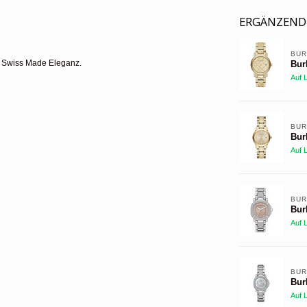
ERGÄNZEND
BUR
, Swiss Made Eleganz.
Bur
Auf 
BUR
Bur
Auf 
BUR
Bur
Auf 
BUR
Bur
Auf 