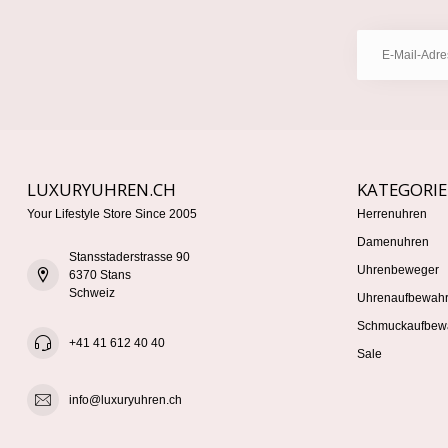
LUXURYUHREN.CH
KATEGORI
Your Lifestyle Store Since 2005
Herrenuhren
Damenuhren
Stansstaderstrasse 90
Uhrenbeweger
6370 Stans
Schweiz
Uhrenaufbewah
Schmuckaufbew
+41 41 612 40 40
Sale
info@luxuryuhren.ch