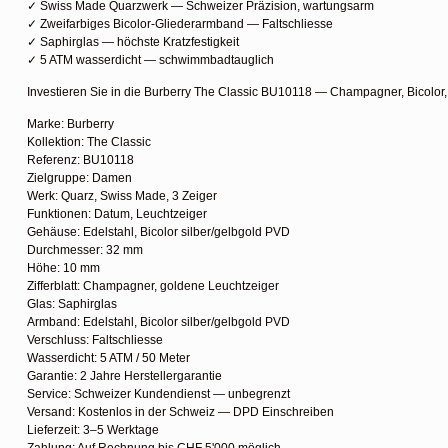
✓ Swiss Made Quarzwerk — Schweizer Präzision, wartungsarm
✓ Zweifarbiges Bicolor-Gliederarmband — Faltschliesse
✓ Saphirglas — höchste Kratzfestigkeit
✓ 5 ATM wasserdicht — schwimmbadtauglich
Investieren Sie in die Burberry The Classic BU10118 — Champagner, Bicolor
Marke: Burberry
Kollektion: The Classic
Referenz: BU10118
Zielgruppe: Damen
Werk: Quarz, Swiss Made, 3 Zeiger
Funktionen: Datum, Leuchtzeiger
Gehäuse: Edelstahl, Bicolor silber/gelbgold PVD
Durchmesser: 32 mm
Höhe: 10 mm
Zifferblatt: Champagner, goldene Leuchtzeiger
Glas: Saphirglas
Armband: Edelstahl, Bicolor silber/gelbgold PVD
Verschluss: Faltschliesse
Wasserdicht: 5 ATM / 50 Meter
Garantie: 2 Jahre Herstellergarantie
Service: Schweizer Kundendienst — unbegrenzt
Versand: Kostenlos in der Schweiz — DPD Einschreiben
Lieferzeit: 3–5 Werktage