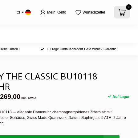
0
Mein Konto
Wunschzettel
CHF
ische Uhren !
10 Tage Umtauschrecht-Geld zurück Garantie !
 THE CLASSIC BU10118
HR
269,00
Auf Lager
Inkl. MwSt.
U10118 — elegante Damenuhr, champagnergoldenes Zifferblatt mit
color Gehäuse, Swiss Made Quarzwerk, Datum, Saphirglas, 5 ATM. 2 Jahre
hr
.