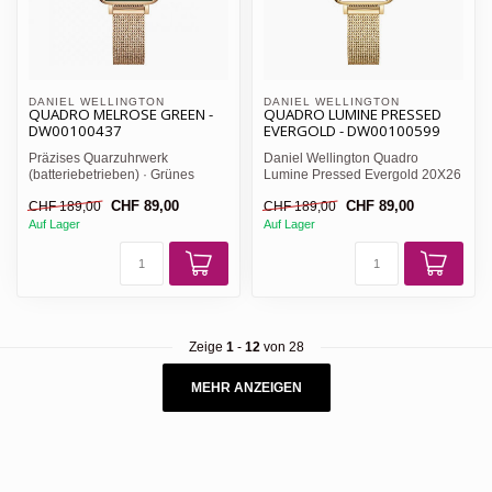
DANIEL WELLINGTON 
DANIEL WELLINGTON 
QUADRO MELROSE GREEN -
QUADRO LUMINE PRESSED
DW00100437
EVERGOLD - DW00100599
Präzises Quarzuhrwerk
Daniel Wellington Quadro
(batteriebetrieben) · Grünes
Lumine Pressed Evergold 20X26
schlichtes Zifferblatt mit za...
DW00100527 ☆ eckige Damen...
CHF 89,00
CHF 89,00
CHF 189,00
CHF 189,00
Auf Lager
Auf Lager
Zeige
1
-
12
von 28
MEHR ANZEIGEN