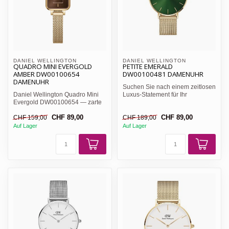
DANIEL WELLINGTON 
DANIEL WELLINGTON 
QUADRO MINI EVERGOLD
PETITE EMERALD
AMBER DW00100654
DW00100481 DAMENUHR
DAMENUHR
Suchen Sie nach einem zeitlosen
Daniel Wellington Quadro Mini
Luxus-Statement für Ihr
Evergold DW00100654 — zarte
Handgelenk? Die Daniel W...
Damenuhr, bernsteinfar...
CHF 89,00
CHF 89,00
CHF 159,00
CHF 189,00
Auf Lager
Auf Lager