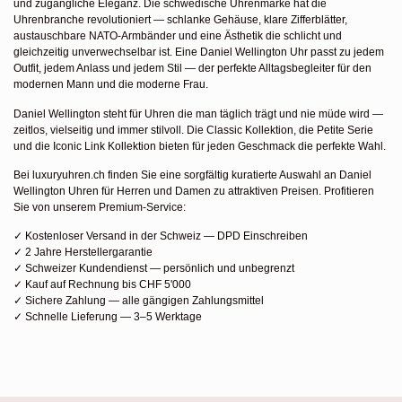
und zugängliche Eleganz. Die schwedische Uhrenmarke hat die
Uhrenbranche revolutioniert — schlanke Gehäuse, klare Zifferblätter,
austauschbare NATO-Armbänder und eine Ästhetik die schlicht und
gleichzeitig unverwechselbar ist. Eine Daniel Wellington Uhr passt zu jedem
Outfit, jedem Anlass und jedem Stil — der perfekte Alltagsbegleiter für den
modernen Mann und die moderne Frau.
Daniel Wellington steht für Uhren die man täglich trägt und nie müde wird —
zeitlos, vielseitig und immer stilvoll. Die Classic Kollektion, die Petite Serie
und die Iconic Link Kollektion bieten für jeden Geschmack die perfekte Wahl.
Bei luxuryuhren.ch finden Sie eine sorgfältig kuratierte Auswahl an Daniel
Wellington Uhren für Herren und Damen zu attraktiven Preisen. Profitieren
Sie von unserem Premium-Service:
✓ Kostenloser Versand in der Schweiz — DPD Einschreiben
✓ 2 Jahre Herstellergarantie
✓ Schweizer Kundendienst — persönlich und unbegrenzt
✓ Kauf auf Rechnung bis CHF 5'000
✓ Sichere Zahlung — alle gängigen Zahlungsmittel
✓ Schnelle Lieferung — 3–5 Werktage