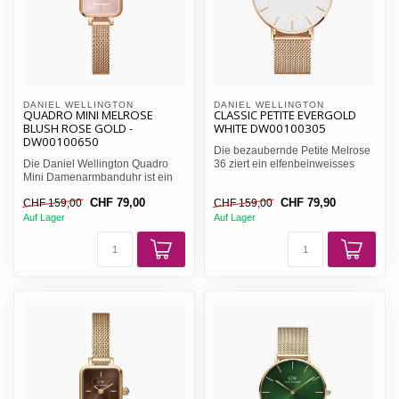
DANIEL WELLINGTON 
DANIEL WELLINGTON 
QUADRO MINI MELROSE
CLASSIC PETITE EVERGOLD
BLUSH ROSE GOLD -
WHITE DW00100305
DW00100650
Die bezaubernde Petite Melrose
Die Daniel Wellington Quadro
36 ziert ein elfenbeinweisses
Mini Damenarmbanduhr ist ein
Ziffernblatt und ei...
Meisterwerk, das Elega...
CHF 79,00
CHF 79,90
CHF 159,00
CHF 159,00
Auf Lager
Auf Lager