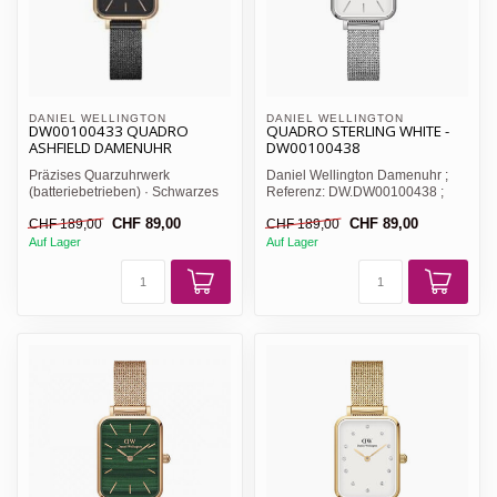
DANIEL WELLINGTON 
DANIEL WELLINGTON 
DW00100433 QUADRO
QUADRO STERLING WHITE -
ASHFIELD DAMENUHR
DW00100438
Präzises Quarzuhrwerk
Daniel Wellington Damenuhr ;
(batteriebetrieben) · Schwarzes
Referenz: DW.DW00100438 ;
schlichtes Zifferblatt mit...
Technische Ausführung: Qu...
CHF 89,00
CHF 89,00
CHF 189,00
CHF 189,00
Auf Lager
Auf Lager