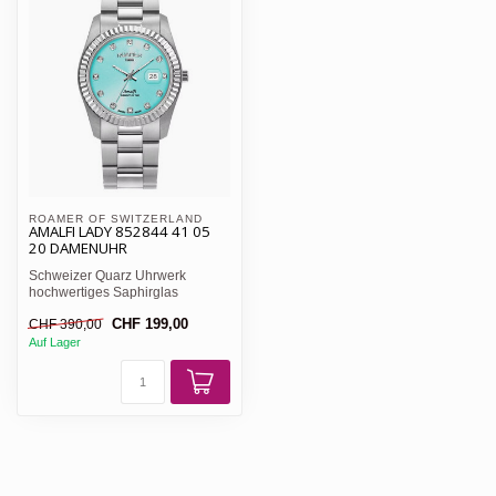
ROAMER OF SWITZERLAND 
AMALFI LADY 852844 41 05
20 DAMENUHR
Schweizer Quarz Uhrwerk
hochwertiges Saphirglas
Gehäusebreite: ca. 34 mm
CHF 199,00
CHF 390,00
Wass...
Auf Lager